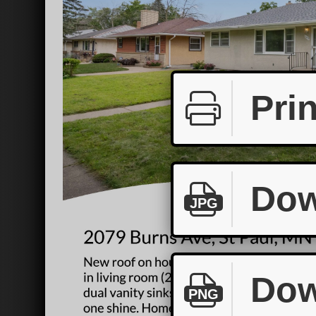
Prin
Dow
JPG
Dow
PNG